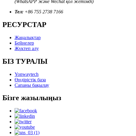
(WhatsAPP және Wechat қол жетімді)
Тел:
+86 755 2738 7166
РЕСУРСТАР
Жаңалықтар
Бейнелер
Жүктеп алу
БІЗ ТУРАЛЫ
Yonwaytech
Өндірістік база
Сапаны бақылау
Бізге жазылыңыз