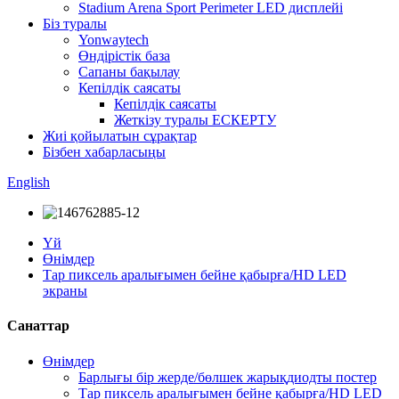
Stadium Arena Sport Perimeter LED дисплейі
Біз туралы
Yonwaytech
Өндірістік база
Сапаны бақылау
Кепілдік саясаты
Кепілдік саясаты
Жеткізу туралы ЕСКЕРТУ
Жиі қойылатын сұрақтар
Бізбен хабарласыңы
English
Үй
Өнімдер
Тар пиксель аралығымен бейне қабырға/HD LED
экраны
Санаттар
Өнімдер
Барлығы бір жерде/бөлшек жарықдиодты постер
Тар пиксель аралығымен бейне қабырға/HD LED