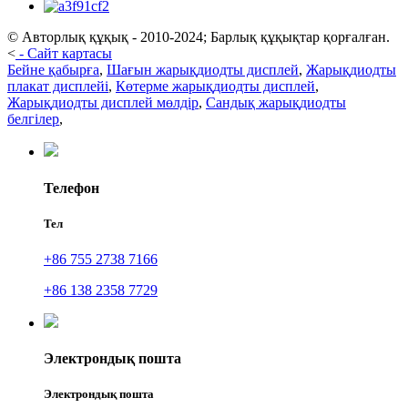
© Авторлық құқық - 2010-2024; Барлық құқықтар қорғалған.
<
-
Сайт картасы
Бейне қабырға
,
Шағын жарықдиодты дисплей
,
Жарықдиодты
плакат дисплейі
,
Көтерме жарықдиодты дисплей
,
Жарықдиодты дисплей мөлдір
,
Сандық жарықдиодты
белгілер
,
Телефон
Тел
+86 755 2738 7166
+86 138 2358 7729
Электрондық пошта
Электрондық пошта