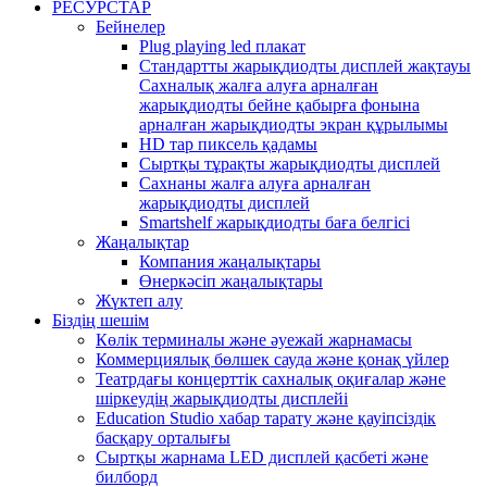
РЕСУРСТАР
Бейнелер
Plug playing led плакат
Стандартты жарықдиодты дисплей жақтауы
Сахналық жалға алуға арналған
жарықдиодты бейне қабырға фонына
арналған жарықдиодты экран құрылымы
HD тар пиксель қадамы
Сыртқы тұрақты жарықдиодты дисплей
Сахнаны жалға алуға арналған
жарықдиодты дисплей
Smartshelf жарықдиодты баға белгісі
Жаңалықтар
Компания жаңалықтары
Өнеркәсіп жаңалықтары
Жүктеп алу
Біздің шешім
Көлік терминалы және әуежай жарнамасы
Коммерциялық бөлшек сауда және қонақ үйлер
Театрдағы концерттік сахналық оқиғалар және
шіркеудің жарықдиодты дисплейі
Education Studio хабар тарату және қауіпсіздік
басқару орталығы
Сыртқы жарнама LED дисплей қасбеті және
билборд