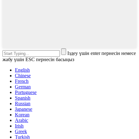
Іздеу үшін enter пернесін немесе
жабу үшін ESC пернесін басыңыз
English
Chinese
French
German
Portuguese
Spanish
Russian
Japanese
Korean
Arabic
Irish
Greek
Turkish