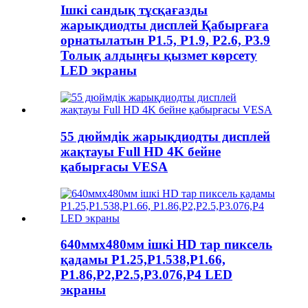
Ішкі сандық тұсқағазды
жарықдиодты дисплей Қабырғаға
орнатылатын P1.5, P1.9, P2.6, P3.9
Толық алдыңғы қызмет көрсету
LED экраны
55 дюймдік жарықдиодты дисплей
жақтауы Full HD 4K бейне
қабырғасы VESA
640ммx480мм ішкі HD тар пиксель
қадамы P1.25,P1.538,P1.66,
P1.86,P2,P2.5,P3.076,P4 LED
экраны