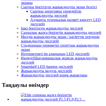
экраны
Сыртқы бекітілген жарықдиодты экран белгісі
Сыртқы энергияны үнемдейтін
жарықдиодты дисплей
Алдыңғы техникалық қызмет көрсету LED
дисплейі
Ішкі бекітілген жарықдиодты дисплей
Сахналық жалға берілетін жарықдиодты дисплей
Мөлдір жарықдиодты экран / қасбеттік перденің
жарықдиодты дисплейі
Стадионның периметрі спорттық жарықдиодты
экран
Интерактивті би алаңының LED дисплейі
Икемді/Шығармашылық жұмсақ жарықдиодты
дисплей
Smartshelf LED баннер дисплейі
Жарықдиодты модуль дисплейі
Жарықдиодты дисплей керек-жарақтары
Таңдаулы өнімдер