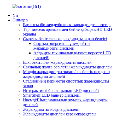
Үй
Өнімдер
Барлығы бір жерде/бөлшек жарықдиодты постер
Тар пиксель аралығымен бейне қабырға/HD LED
экраны
Сыртқы бекітілген жарықдиодты экран белгісі
Сыртқы энергияны үнемдейтін
жарықдиодты дисплей
Алдыңғы техникалық қызмет көрсету LED
дисплейі
Ішкі бекітілген жарықдиодты дисплей
Сахналық жалға берілетін жарықдиодты дисплей
Мөлдір жарықдиодты экран / қасбеттік перденің
жарықдиодты дисплейі
Стадионның периметрі спорттық жарықдиодты
экран
Интерактивті би алаңының LED дисплейі
Smartshelf LED баннер дисплейі
Икемді/Шығармашылық жұмсақ жарықдиодты
дисплей
Жарықдиодты модуль дисплейі
Жарықдиодты дисплей керек-жарақтары