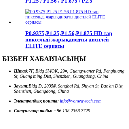
P1.25 / P1.56 / P1.875 / P2.5
P0.9375,P1.25,P1.56,P1.875 HD тар
пиксельді жарықдиодты дисплей
ELITE сериясы
БІЗБЕН ХАБАРЛАСЫҢЫ
Штаб:
7F, Bldg SMOK, 29#, Guangyuaner Rd, Fenghuang
St, Guang'ming Dist, Shenzhen, Guangdong, China
Зауыт:
Bldg D, 2035#, Songbai Rd, Shiyan St, Bao'an Dist,
Shenzhen, Guangdong, China
Электрондық пошта:
info@yonwaytech.com
Сатушылар тобы:
+86 138 2358 7729