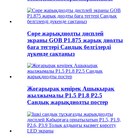
Сөре жарықдиодты дисплей
экраны GOB P1.875 жарық диодты
баға тегтері Сандық белгілерді
дүкенде сақтаңыз
Жоғарырақ кеңірек Ашықырақ
жылжымалы P1.5 P1.8 P2.5
Сандық жарықдиодты постер