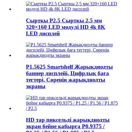
Сыртқы P2.5 Сыртқы 2,5 мм
320×160 LED модулі HD 4k 8K
LED дисплей
P1.5625 Smartshelf Жарықдиодты
баннер дисплейі, Цифрлық баға
тегтері, Сөренің жарықдиодты
экраны
HD тар пиксельді жарықдиодты
экран бейне қабырға P0.9375 /