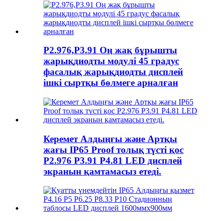
P2.976,P3.91 Оң жақ бұрышты
жарықдиодты модулі 45 градус
фасалық жарықдиодты дисплей
ішкі сыртқы бөлмеге арналған
Керемет Алдыңғы және Артқы
жағы IP65 Proof толық түсті қос
P2.976 P3.91 P4.81 LED дисплей
экранын қамтамасыз етеді.