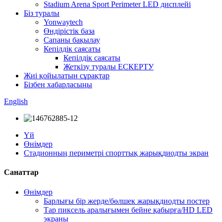
Stadium Arena Sport Perimeter LED дисплейі
Біз туралы
Yonwaytech
Өндірістік база
Сапаны бақылау
Кепілдік саясаты
Кепілдік саясаты
Жеткізу туралы ЕСКЕРТУ
Жиі қойылатын сұрақтар
Бізбен хабарласыңы
English
Үй
Өнімдер
Стадионның периметрі спорттық жарықдиодты экран
Санаттар
Өнімдер
Барлығы бір жерде/бөлшек жарықдиодты постер
Тар пиксель аралығымен бейне қабырға/HD LED
экраны