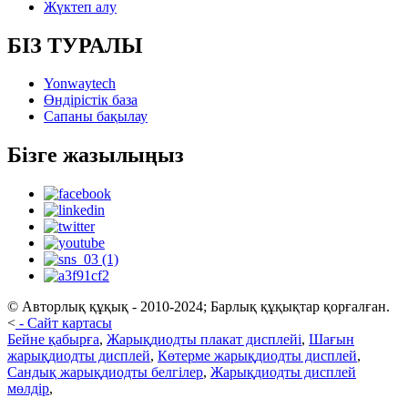
Жүктеп алу
БІЗ ТУРАЛЫ
Yonwaytech
Өндірістік база
Сапаны бақылау
Бізге жазылыңыз
© Авторлық құқық - 2010-2024; Барлық құқықтар қорғалған.
<
-
Сайт картасы
Бейне қабырға
,
Жарықдиодты плакат дисплейі
,
Шағын
жарықдиодты дисплей
,
Көтерме жарықдиодты дисплей
,
Сандық жарықдиодты белгілер
,
Жарықдиодты дисплей
мөлдір
,