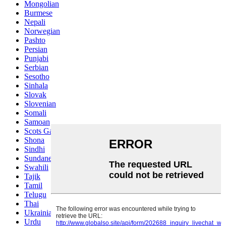
Mongolian
Burmese
Nepali
Norwegian
Pashto
Persian
Punjabi
Serbian
Sesotho
Sinhala
Slovak
Slovenian
Somali
Samoan
Scots Gaelic
Shona
Sindhi
Sundanese
Swahili
Tajik
Tamil
Telugu
Thai
Ukrainian
Urdu