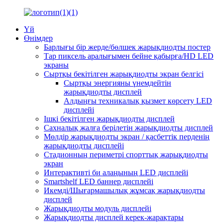
Үй
Өнімдер
Барлығы бір жерде/бөлшек жарықдиодты постер
Тар пиксель аралығымен бейне қабырға/HD LED
экраны
Сыртқы бекітілген жарықдиодты экран белгісі
Сыртқы энергияны үнемдейтін
жарықдиодты дисплей
Алдыңғы техникалық қызмет көрсету LED
дисплейі
Ішкі бекітілген жарықдиодты дисплей
Сахналық жалға берілетін жарықдиодты дисплей
Мөлдір жарықдиодты экран / қасбеттік перденің
жарықдиодты дисплейі
Стадионның периметрі спорттық жарықдиодты
экран
Интерактивті би алаңының LED дисплейі
Smartshelf LED баннер дисплейі
Икемді/Шығармашылық жұмсақ жарықдиодты
дисплей
Жарықдиодты модуль дисплейі
Жарықдиодты дисплей керек-жарақтары