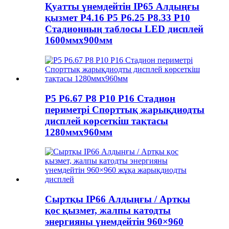
Қуатты үнемдейтін IP65 Алдыңғы
қызмет P4.16 P5 P6.25 P8.33 P10
Стадионның таблосы LED дисплей
1600ммx900мм
P5 P6.67 P8 P10 P16 Стадион
периметрі Спорттық жарықдиодты
дисплей көрсеткіш тақтасы
1280ммx960мм
Сыртқы IP66 Алдыңғы / Артқы
қос қызмет, жалпы катодты
энергияны үнемдейтін 960×960