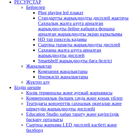
РЕСУРСТАР
Бейнелер
Plug playing led плакат
Стандартты жарықдиодты дисплей жақтауы
Сахналық жалға алуға арналған
жарықдиодты бейне қабырға фонына
арналған жарықдиодты экран құрылымы
HD тар пиксель қадамы
Сыртқы тұрақты жарықдиодты дисплей
Сахнаны жалға алуға арналған
жарықдиодты дисплей
Smartshelf жарықдиодты баға белгісі
Жаңалықтар
Компания жаңалықтары
Өнеркәсіп жаңалықтары
Жүктеп алу
Біздің шешім
Көлік терминалы және әуежай жарнамасы
Коммерциялық бөлшек сауда және қонақ үйлер
Театрдағы концерттік сахналық оқиғалар және
шіркеудің жарықдиодты дисплейі
Education Studio хабар тарату және қауіпсіздік
басқару орталығы
Сыртқы жарнама LED дисплей қасбеті және
билборд