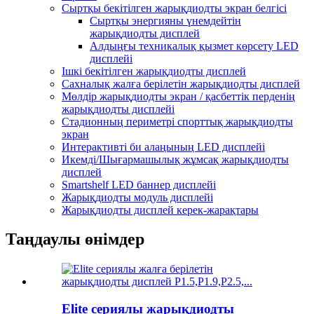
Сыртқы бекітілген жарықдиодты экран белгісі
Сыртқы энергияны үнемдейтін
жарықдиодты дисплей
Алдыңғы техникалық қызмет көрсету LED
дисплейі
Ішкі бекітілген жарықдиодты дисплей
Сахналық жалға берілетін жарықдиодты дисплей
Мөлдір жарықдиодты экран / қасбеттік перденің
жарықдиодты дисплейі
Стадионның периметрі спорттық жарықдиодты
экран
Интерактивті би алаңының LED дисплейі
Икемді/Шығармашылық жұмсақ жарықдиодты
дисплей
Smartshelf LED баннер дисплейі
Жарықдиодты модуль дисплейі
Жарықдиодты дисплей керек-жарақтары
Таңдаулы өнімдер
Elite сериялы жарықдиодты