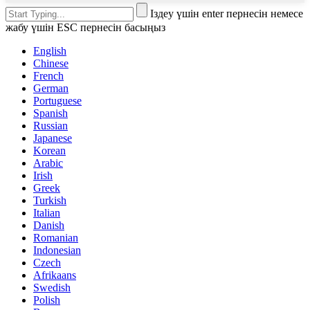
Іздеу үшін enter пернесін немесе
жабу үшін ESC пернесін басыңыз
English
Chinese
French
German
Portuguese
Spanish
Russian
Japanese
Korean
Arabic
Irish
Greek
Turkish
Italian
Danish
Romanian
Indonesian
Czech
Afrikaans
Swedish
Polish