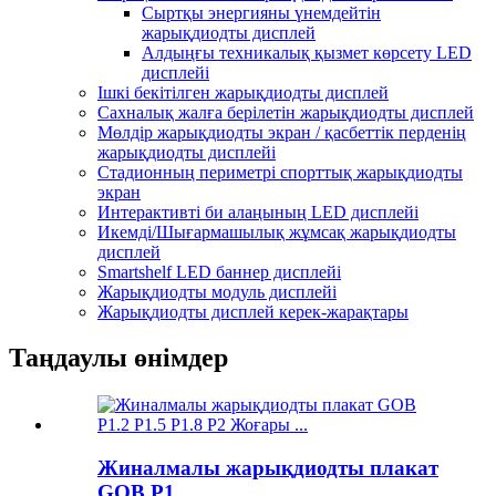
Сыртқы энергияны үнемдейтін
жарықдиодты дисплей
Алдыңғы техникалық қызмет көрсету LED
дисплейі
Ішкі бекітілген жарықдиодты дисплей
Сахналық жалға берілетін жарықдиодты дисплей
Мөлдір жарықдиодты экран / қасбеттік перденің
жарықдиодты дисплейі
Стадионның периметрі спорттық жарықдиодты
экран
Интерактивті би алаңының LED дисплейі
Икемді/Шығармашылық жұмсақ жарықдиодты
дисплей
Smartshelf LED баннер дисплейі
Жарықдиодты модуль дисплейі
Жарықдиодты дисплей керек-жарақтары
Таңдаулы өнімдер
Жиналмалы жарықдиодты плакат
GOB P1....