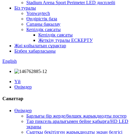
Stadium Arena Sport Perimeter LED дисплейі
Біз туралы
Yonwaytech
Өндірістік база
Сапаны бақылау
Кепілдік саясаты
Кепілдік саясаты
Жеткізу туралы ЕСКЕРТУ
Жиі қойылатын сұрақтар
Бізбен хабарласыңы
English
Үй
Өнімдер
Санаттар
Өнімдер
Барлығы бір жерде/бөлшек жарықдиодты постер
Тар пиксель аралығымен бейне қабырға/HD LED
экраны
Сыртқы бекітілген жарықдиодты экран белгісі