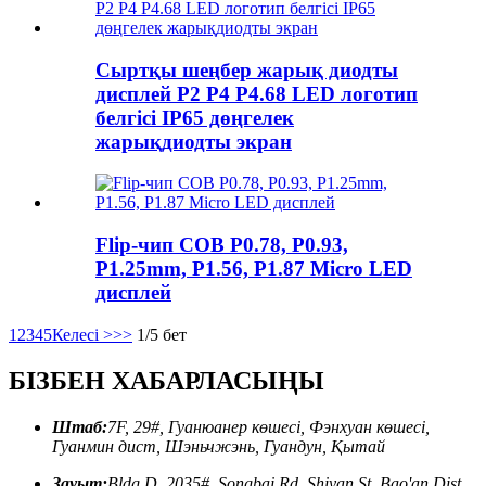
Сыртқы шеңбер жарық диодты
дисплей P2 P4 P4.68 LED логотип
белгісі IP65 дөңгелек
жарықдиодты экран
Flip-чип COB P0.78, P0.93,
P1.25mm, P1.56, P1.87 Micro LED
дисплей
1
2
3
4
5
Келесі >
>>
1/5 бет
БІЗБЕН ХАБАРЛАСЫҢЫ
Штаб:
7F, 29#, Гуанюанер көшесі, Фэнхуан көшесі,
Гуанмин дист, Шэньчжэнь, Гуандун, Қытай
Зауыт:
Bldg D, 2035#, Songbai Rd, Shiyan St, Bao'an Dist,