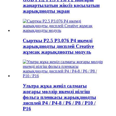
жаңартылатын жіксіз қосылатын
жарықдиодты экран
Сыртқы P2.5 P3.076 P4 икемді
жарықдиодты дисплей Creative
жұмсақ жарықдиодты модуль
Ультра жұқа жеңіл салмағы
жоғары мөлдір икемді иілгіш
фольга пленкасы жарықдиодты
дисплей P4 / P4-8 / P6 / P8 / P10 /
P16