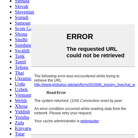
Sinhala
Slovak
Slovenian
Somali
Samoan
Scots Gaelic
Shona
Sindhi
Sundanese
Swahili
Tajik
Tamil
Telugu
Thai
Ukrainian
Urdu
Uzbek
Vietnamese
Welsh
Xhosa
Yiddish
Yoruba
Zulu
Kinyarwanda
Tatar