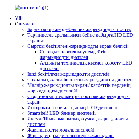
Үй
Өнімдер
Барлығы бір жерде/бөлшек жарықдиодты постер
Тар пиксель аралығымен бейне қабырға/HD LED
экраны
Сыртқы бекітілген жарықдиодты экран белгісі
Сыртқы энергияны үнемдейтін
жарықдиодты дисплей
Алдыңғы техникалық қызмет көрсету LED
дисплейі
Ішкі бекітілген жарықдиодты дисплей
Сахналық жалға берілетін жарықдиодты дисплей
Мөлдір жарықдиодты экран / қасбеттік перденің
жарықдиодты дисплейі
Стадионның периметрі спорттық жарықдиодты
экран
Интерактивті би алаңының LED дисплейі
Smartshelf LED баннер дисплейі
Икемді/Шығармашылық жұмсақ жарықдиодты
дисплей
Жарықдиодты модуль дисплейі
Жарықдиодты дисплей керек-жарақтары