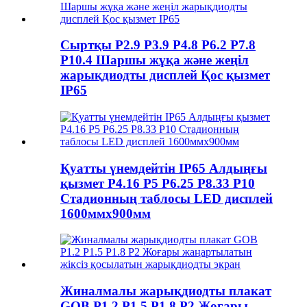
Сыртқы P2.9 P3.9 P4.8 P6.2 P7.8
P10.4 Шаршы жұқа және жеңіл
жарықдиодты дисплей Қос қызмет
IP65
Қуатты үнемдейтін IP65 Алдыңғы
қызмет P4.16 P5 P6.25 P8.33 P10
Стадионның таблосы LED дисплей
1600ммx900мм
Жиналмалы жарықдиодты плакат
GOB P1.2 P1.5 P1.8 P2 Жоғары