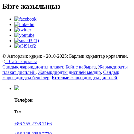
Бізге жазылыңыз
© Авторлық құқық - 2010-2025; Барлық құқықтар қорғалған.
<
-
Сайт картасы
Сандық жарықдиодты плакат
,
Бейне қабырға
,
Жарықдиодты
плакат дисплейі
,
Жарықдиодты дисплей мөлдір
,
Сандық
жарықдиодты белгілер
,
Көтерме жарықдиодты дисплей
,
Телефон
Тел
+86 755 2738 7166
+86 138 2358 7729