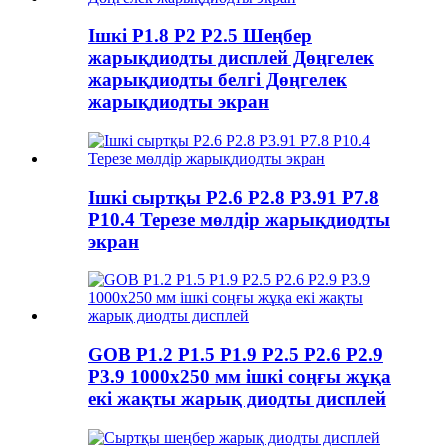
Ішкі P1.8 P2 P2.5 Шеңбер
жарықдиодты дисплей Дөңгелек
жарықдиодты белгі Дөңгелек
жарықдиодты экран
Ішкі сыртқы P2.6 P2.8 P3.91 P7.8
P10.4 Терезе мөлдір жарықдиодты
экран
GOB P1.2 P1.5 P1.9 P2.5 P2.6 P2.9
P3.9 1000x250 мм ішкі соңғы жұқа
екі жақты жарық диодты дисплей