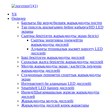
Үй
Өнімдер
Барлығы бір жерде/бөлшек жарықдиодты постер
Тар пиксель аралығымен бейне қабырға/HD LED
экраны
Сыртқы бекітілген жарықдиодты экран белгісі
Сыртқы энергияны үнемдейтін
жарықдиодты дисплей
Алдыңғы техникалық қызмет көрсету LED
дисплейі
Ішкі бекітілген жарықдиодты дисплей
Сахналық жалға берілетін жарықдиодты дисплей
Мөлдір жарықдиодты экран / қасбеттік перденің
жарықдиодты дисплейі
Стадионның периметрі спорттық жарықдиодты
экран
Интерактивті би алаңының LED дисплейі
Smartshelf LED баннер дисплейі
Икемді/Шығармашылық жұмсақ жарықдиодты
дисплей
Жарықдиодты модуль дисплейі
Жарықдиодты дисплей керек-жарақтары