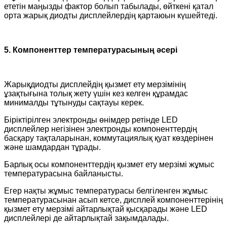
ететін маңызды фактор болып табылады, өйткені қатал
орта жарық диодты дисплейлердің қартаюын күшейтеді.
5. Компоненттер температурасының әсері
Жарықдиодты дисплейдің қызмет ету мерзімінің
ұзақтығына толық жету үшін кез келген құрамдас
минималды тұтынуды сақтауы керек.
Біріктірілген электронды өнімдер ретінде LED
дисплейлер негізінен электронды компоненттердің
басқару тақталарынан, коммутациялық қуат көздерінен
және шамдардан тұрады.
Барлық осы компоненттердің қызмет ету мерзімі жұмыс
температурасына байланысты.
Егер нақты жұмыс температурасы белгіленген жұмыс
температурасынан асып кетсе, дисплей компоненттерінің
қызмет ету мерзімі айтарлықтай қысқарады және LED
дисплейлері де айтарлықтай зақымдалады.