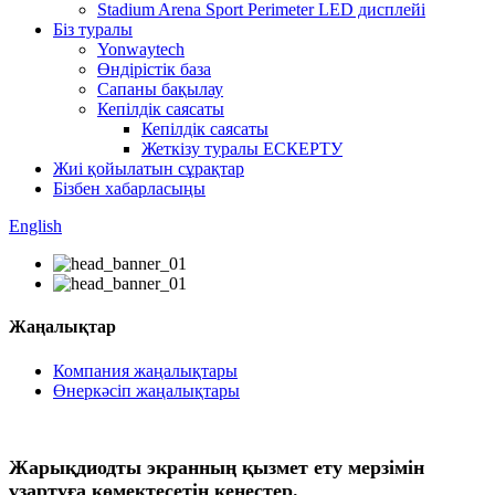
Stadium Arena Sport Perimeter LED дисплейі
Біз туралы
Yonwaytech
Өндірістік база
Сапаны бақылау
Кепілдік саясаты
Кепілдік саясаты
Жеткізу туралы ЕСКЕРТУ
Жиі қойылатын сұрақтар
Бізбен хабарласыңы
English
Жаңалықтар
Компания жаңалықтары
Өнеркәсіп жаңалықтары
Жарықдиодты экранның қызмет ету мерзімін
ұзартуға көмектесетін кеңестер.