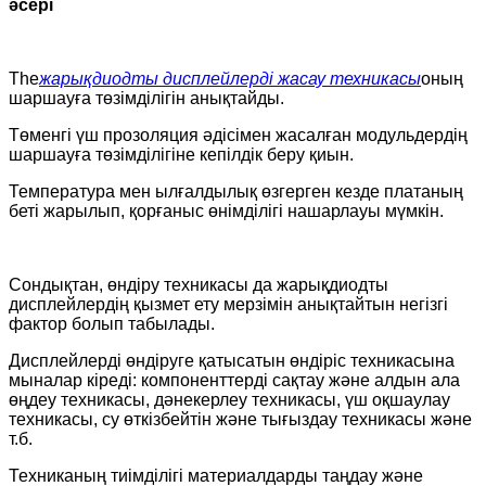
әсері
The
жарықдиодты дисплейлерді жасау техникасы
оның
шаршауға төзімділігін анықтайды.
Төменгі үш прозоляция әдісімен жасалған модульдердің
шаршауға төзімділігіне кепілдік беру қиын.
Температура мен ылғалдылық өзгерген кезде платаның
беті жарылып, қорғаныс өнімділігі нашарлауы мүмкін.
Сондықтан, өндіру техникасы да жарықдиодты
дисплейлердің қызмет ету мерзімін анықтайтын негізгі
фактор болып табылады.
Дисплейлерді өндіруге қатысатын өндіріс техникасына
мыналар кіреді: компоненттерді сақтау және алдын ала
өңдеу техникасы, дәнекерлеу техникасы, үш оқшаулау
техникасы, су өткізбейтін және тығыздау техникасы және
т.б.
Техниканың тиімділігі материалдарды таңдау және