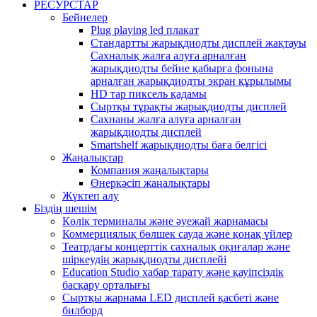
РЕСУРСТАР
Бейнелер
Plug playing led плакат
Стандартты жарықдиодты дисплей жақтауы
Сахналық жалға алуға арналған
жарықдиодты бейне қабырға фонына
арналған жарықдиодты экран құрылымы
HD тар пиксель қадамы
Сыртқы тұрақты жарықдиодты дисплей
Сахнаны жалға алуға арналған
жарықдиодты дисплей
Smartshelf жарықдиодты баға белгісі
Жаңалықтар
Компания жаңалықтары
Өнеркәсіп жаңалықтары
Жүктеп алу
Біздің шешім
Көлік терминалы және әуежай жарнамасы
Коммерциялық бөлшек сауда және қонақ үйлер
Театрдағы концерттік сахналық оқиғалар және
шіркеудің жарықдиодты дисплейі
Education Studio хабар тарату және қауіпсіздік
басқару орталығы
Сыртқы жарнама LED дисплей қасбеті және
билборд