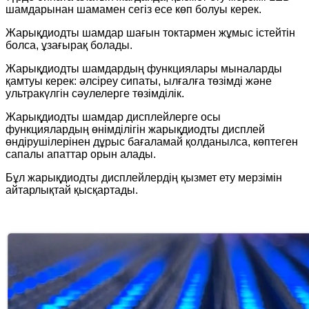
шамдарынан шамамен сегіз есе көп болуы керек.
Жарықдиодты шамдар шағын токтармен жұмыс істейтін
болса, ұзағырақ болады.
Жарықдиодты шамдардың функциялары мыналарды
қамтуы керек: әлсіреу сипаты, ылғалға төзімді және
ультракүлгін сәулелерге төзімділік.
Жарықдиодты шамдар дисплейлерге осы
функциялардың өнімділігін жарықдиодты дисплей
өндірушілерінен дұрыс бағаламай қолданылса, көптеген
сапалы апаттар орын алады.
Бұл жарықдиодты дисплейлердің қызмет ету мерзімін
айтарлықтай қысқартады.