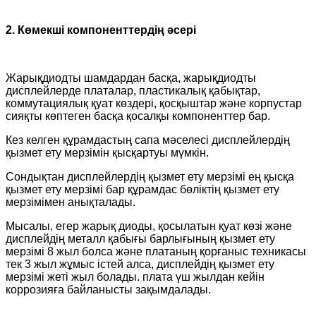
2. Көмекші компоненттердің әсері
Жарықдиодты шамдардан басқа, жарықдиодты
дисплейлерде платалар, пластикалық қабықтар,
коммутациялық қуат көздері, қосқыштар және корпустар
сияқты көптеген басқа қосалқы компоненттер бар.
Кез келген құрамдастың сапа мәселесі дисплейлердің
қызмет ету мерзімін қысқартуы мүмкін.
Сондықтан дисплейлердің қызмет ету мерзімі ең қысқа
қызмет ету мерзімі бар құрамдас бөліктің қызмет ету
мерзімімен анықталады.
Мысалы, егер жарық диоды, қосылатын қуат көзі және
дисплейдің металл қабығы барлығының қызмет ету
мерзімі 8 жыл болса және платаның қорғаныс техникасы
тек 3 жыл жұмыс істей алса, дисплейдің қызмет ету
мерзімі жеті жыл болады. плата үш жылдан кейін
коррозияға байланысты зақымдалады.