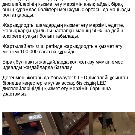
дисплейлерінің қызмет ету мерзімін анықтайды, бірақ
оның құрамдас бөліктері мен жұмыс ортасы да маңызды
рөл атқарады.
Жарықдиодты шамдардың қызмет ету мерзімі, әдетте,
жарық қарқындылығы бастапқы мәннің 50% -на дейін
әлсіреген уақыт болып табылады.
Жартылай өткізгіш ретінде жарықдиодтың қызмет ету
мерзімі 100 000 сағатты құрайды.
Бірақ бұл нақты жағдайларда қол жеткізу мүмкін емес
идеалды жағдайларда бағалау.
Дегенмен, жоғарыда Yonwaytech LED дисплейі ұсынған
бірнеше кеңестерге құлақ ассақ, біз сіздің LED
дисплейлеріңіздің қызмет ету мерзімін барынша
ұзартамыз.