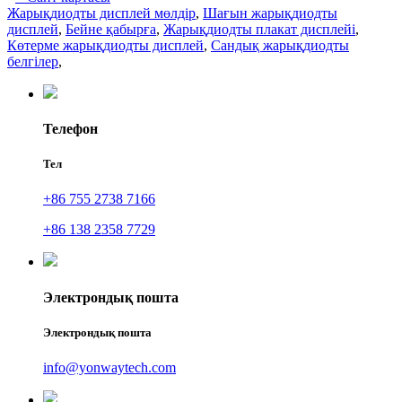
Жарықдиодты дисплей мөлдір
,
Шағын жарықдиодты
дисплей
,
Бейне қабырға
,
Жарықдиодты плакат дисплейі
,
Көтерме жарықдиодты дисплей
,
Сандық жарықдиодты
белгілер
,
Телефон
Тел
+86 755 2738 7166
+86 138 2358 7729
Электрондық пошта
Электрондық пошта
info@yonwaytech.com