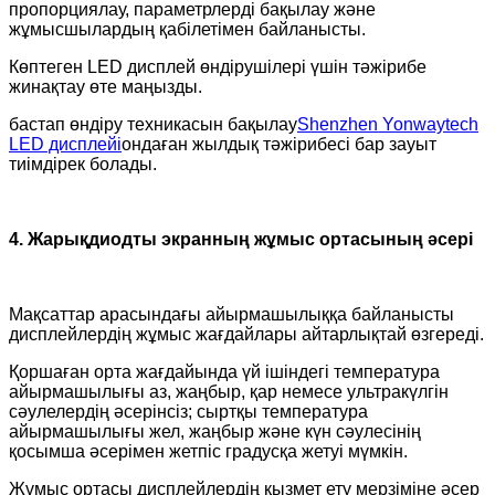
пропорциялау, параметрлерді бақылау және
жұмысшылардың қабілетімен байланысты.
Көптеген LED дисплей өндірушілері үшін тәжірибе
жинақтау өте маңызды.
бастап өндіру техникасын бақылау
Shenzhen Yonwaytech
LED дисплейі
ондаған жылдық тәжірибесі бар зауыт
тиімдірек болады.
4. Жарықдиодты экранның жұмыс ортасының әсері
Мақсаттар арасындағы айырмашылыққа байланысты
дисплейлердің жұмыс жағдайлары айтарлықтай өзгереді.
Қоршаған орта жағдайында үй ішіндегі температура
айырмашылығы аз, жаңбыр, қар немесе ультракүлгін
сәулелердің әсерінсіз; сыртқы температура
айырмашылығы жел, жаңбыр және күн сәулесінің
қосымша әсерімен жетпіс градусқа жетуі мүмкін.
Жұмыс ортасы дисплейлердің қызмет ету мерзіміне әсер