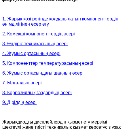
1. Жарық көзі ретінде қолданылатын компоненттердің
өнімділігінен әсер ету
2. Көмекші компоненттердің әсері
3. Өндіріс техникасының әсері
4. Жұмыс ортасының әсері
5. Компоненттер температурасының әсері
6. Жұмыс ортасындағы шаңның әсері
7. Ылғалдың әсері
8. Коррозиялық газдардың әсері
9. Дірілдің әсері
Жарықдиодты дисплейлердің қызмет ету мерзімі
шектеулі және тиісті техникалық қызмет көрсетусіз ұзақ