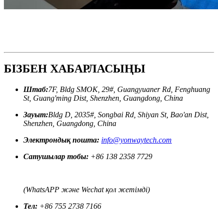
БІЗБЕН ХАБАРЛАСЫҢЫ
Штаб:
7F, Bldg SMOK, 29#, Guangyuaner Rd, Fenghuang
St, Guang'ming Dist, Shenzhen, Guangdong, China
Зауыт:
Bldg D, 2035#, Songbai Rd, Shiyan St, Bao'an Dist,
Shenzhen, Guangdong, China
Электрондық пошта:
info@yonwaytech.com
Сатушылар тобы:
+86 138 2358 7729
(WhatsAPP және Wechat қол жетімді)
Тел:
+86 755 2738 7166