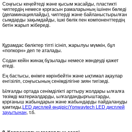
Соңғысы кеңейтеді және қысым жасайды, пластикті
чиптердің немесе қорғасын рамаларының ішінен бөледі
(деламинациялайды), чиптерді және байланыстырылған
сымдарды зақымдайды, ішкі бөлік пен компоненттердің
бетін жарып жібереді.
Құрамдас бөліктер тіпті ісініп, жарылуы мүмкін, бұл
«попкорн» деп те аталады.
Содан кейін жинақ бұзылады немесе жөндеуді қажет
етеді.
Ең бастысы, өнімге көрінбейтін және ықтимал ақаулар
енгізіліп, соңғысының сенімділігіне зиян тигізеді.
Ылғалды ортада сенімділікті арттыру жолдары ылғалға
төзімді материалдарды, ылғалдандырғыштарды,
қорғаныш жабындарын және жабындарды пайдалануды
қамтиды.
LED дисплей өндірісі
Yonwaytech LED дисплей
зауытынан
, т.б.