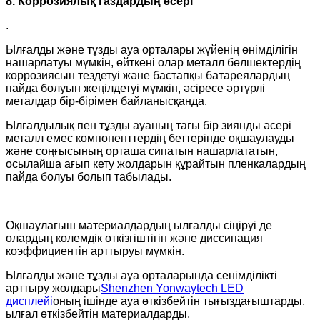
8. Коррозиялық газдардың әсері
.
Ылғалды және тұзды ауа орталары жүйенің өнімділігін
нашарлатуы мүмкін, өйткені олар металл бөлшектердің
коррозиясын тездетуі және бастапқы батареялардың
пайда болуын жеңілдетуі мүмкін, әсіресе әртүрлі
металдар бір-бірімен байланысқанда.
Ылғалдылық пен тұзды ауаның тағы бір зиянды әсері
металл емес компоненттердің беттерінде оқшаулауды
және соңғысының орташа сипатын нашарлататын,
осылайша ағып кету жолдарын құрайтын пленкалардың
пайда болуы болып табылады.
Оқшаулағыш материалдардың ылғалды сіңіруі де
олардың көлемдік өткізгіштігін және диссипация
коэффициентін арттыруы мүмкін.
Ылғалды және тұзды ауа орталарында сенімділікті
арттыру жолдары
Shenzhen Yonwaytech LED
дисплейі
оның ішінде ауа өткізбейтін тығыздағыштарды,
ылғал өткізбейтін материалдарды,