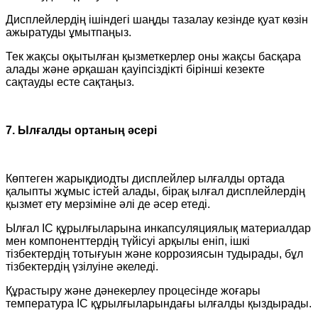
Дисплейлердің ішіндегі шаңды тазалау кезінде қуат көзін
ажыратуды ұмытпаңыз.
Тек жақсы оқытылған қызметкерлер оны жақсы басқара
алады және әрқашан қауіпсіздікті бірінші кезекте
сақтауды есте сақтаңыз.
7. Ылғалды ортаның әсері
Көптеген жарықдиодты дисплейлер ылғалды ортада
қалыпты жұмыс істей алады, бірақ ылғал дисплейлердің
қызмет ету мерзіміне әлі де әсер етеді.
Ылғал IC құрылғыларына инкапсуляциялық материалдар
мен компоненттердің түйісуі арқылы еніп, ішкі
тізбектердің тотығуын және коррозиясын тудырады, бұл
тізбектердің үзілуіне әкеледі.
Құрастыру және дәнекерлеу процесінде жоғары
температура IC құрылғыларындағы ылғалды қыздырады.