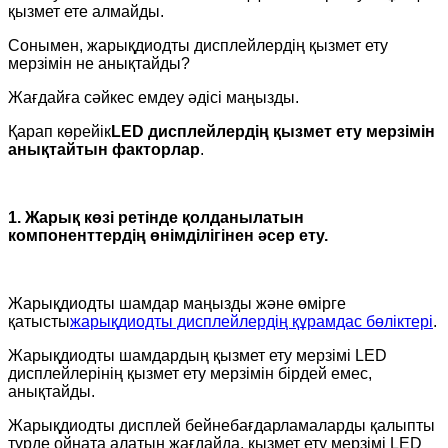
қызмет ете алмайды.
Сонымен, жарықдиодты дисплейлердің қызмет ету
мерзімін не анықтайды?
Жағдайға сәйкес емдеу әдісі маңызды.
Қарап көрейік
LED дисплейлердің қызмет ету мерзімін
анықтайтын факторлар
.
1. Жарық көзі ретінде қолданылатын
компоненттердің өнімділігінен әсер ету.
Жарықдиодты шамдар маңызды және өмірге
қатысты
жарықдиодты дисплейлердің құрамдас бөліктері
.
Жарықдиодты шамдардың қызмет ету мерзімі LED
дисплейлерінің қызмет ету мерзімін бірдей емес,
анықтайды.
Жарықдиодты дисплей бейнебағдарламаларды қалыпты
түрде ойната алатын жағдайда, қызмет ету мерзімі LED