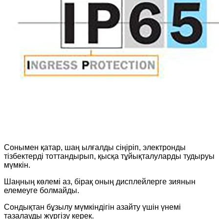
Сонымен қатар, шаң ылғалды сіңіріп, электронды
тізбектерді тоттандырып, қысқа тұйықталуларды тудыруы
мүмкін.
Шаңның көлемі аз, бірақ оның дисплейлерге зиянын
елемеуге болмайды.
Сондықтан бұзылу мүмкіндігін азайту үшін үнемі
тазалауды жүргізу керек.