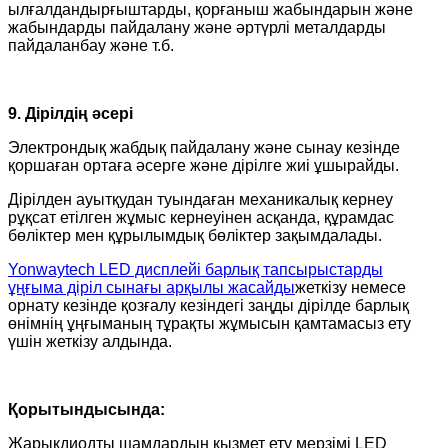
ылғалдандырғыштарды, қорғаныш жабындарын және
жабындарды пайдалану және әртүрлі металдарды
пайдаланбау және т.б.
9. Дірілдің әсері
Электрондық жабдық пайдалану және сынау кезінде
қоршаған ортаға әсерге және дірілге жиі ұшырайды.
Дірілден ауытқудан туындаған механикалық кернеу
рұқсат етілген жұмыс кернеуінен асқанда, құрамдас
бөліктер мен құрылымдық бөліктер зақымдалады.
Yonwaytech LED дисплейі барлық тапсырыстарды
ұңғыма діріл сынағы арқылы жасайды
жеткізу немесе
орнату кезінде қозғалу кезіндегі заңды дірілде барлық
өнімнің ұңғыманың тұрақты жұмысын қамтамасыз ету
үшін жеткізу алдында.
Қорытындысында:
Жарықдиодты шамдардың қызмет ету мерзімі LED