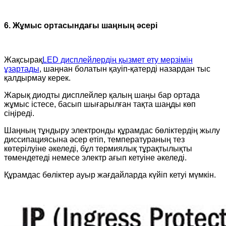
6. Жұмыс ортасындағы шаңның әсері
Жақсырақ
LED дисплейлердің қызмет ету мерзімін
ұзартады
, шаңнан болатын қауіп-қатерді назардан тыс
қалдырмау керек.
Жарық диодты дисплейлер қалың шаңы бар ортада
жұмыс істесе, басып шығарылған тақта шаңды көп
сіңіреді.
Шаңның тұндыру электронды құрамдас бөліктердің жылу
диссипациясына әсер етіп, температураның тез
көтерілуіне әкеледі, бұл термиялық тұрақтылықты
төмендетеді немесе электр ағып кетуіне әкеледі.
Құрамдас бөліктер ауыр жағдайларда күйіп кетуі мүмкін.